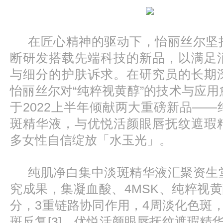
在匠心精神的驱动下，怡丽丝尔坚
断研发搭载先端科技的新品，以满足
与细分的护肤诉求。在研究员的长期
怡丽丝尔对“纯粹视黄醇”的技术与应
于2022上半年倾献两大重磅新品—
斑精华液，与优悦活颜眼唇抚纹遮瑕
多女性自信绽放「水玉光」。
纯肌净白集中淡斑精华液汇聚资生
究成果，集凝血酸、4MSK、纯粹视黄醇
分，3重链路协同作用，4周淡化色斑
斑反复[3]。优悦活颜眼唇抚纹遮瑕精