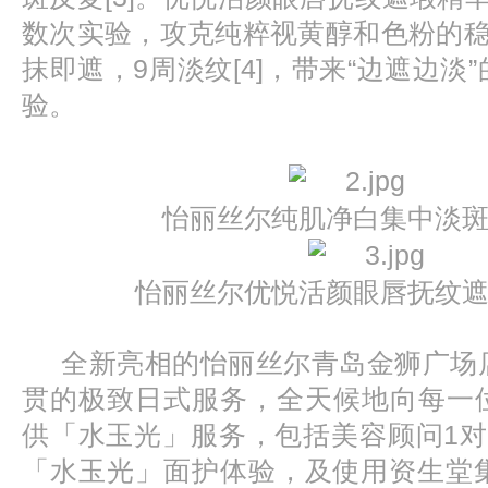
数次实验，攻克纯粹视黄醇和色粉的稳
抹即遮，9周淡纹[4]，带来“边遮边淡
验。
怡丽丝尔纯肌净白集中淡
怡丽丝尔优悦活颜眼唇抚纹
全新亮相的怡丽丝尔青岛金狮广场
贯的极致日式服务，全天候地向每一
供「水玉光」服务，包括美容顾问1对
「水玉光」面护体验，及使用资生堂集